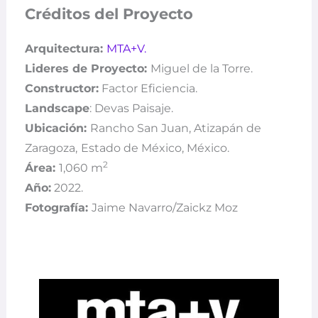
Créditos del Proyecto
Arquitectura:
MTA+V.
Lideres de Proyecto:
Miguel de la Torre.
Constructor:
Factor Eficiencia.
Landscape
: Devas Paisaje.
Ubicación:
Rancho San Juan, Atizapán de
Zaragoza,
Estado de México, México.
2
Área:
1,060
m
Año:
2022.
Fotografía:
Jaime Navarro/Zaickz Moz