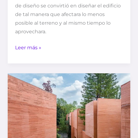
de diseño se convirtió en diseñar el edificio
de tal manera que afectara lo menos
posible al terreno y al mismo tiempo lo
aprovechara.
Leer más »
Real
de
los
reyes
–
MTA+V