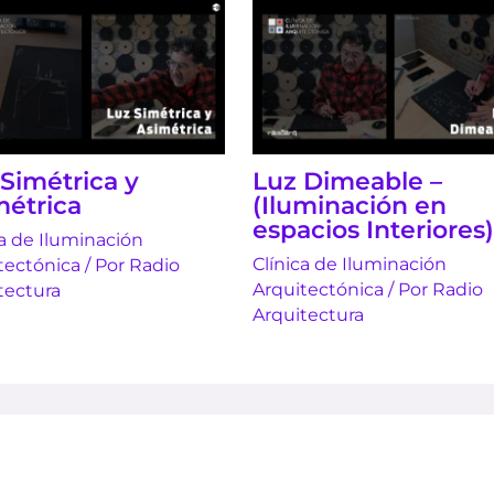
Simétrica y
Luz Dimeable –
métrica
(Iluminación en
espacios Interiores)
ca de Iluminación
Clínica de Iluminación
tectónica
/ Por
Radio
Arquitectónica
/ Por
Radio
tectura
Arquitectura