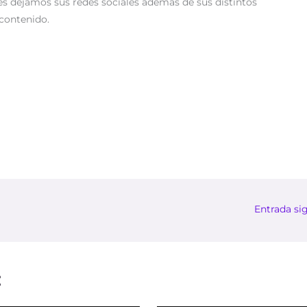
es dejamos sus redes sociales además de sus distintos
 contenido.
Entrada si
: