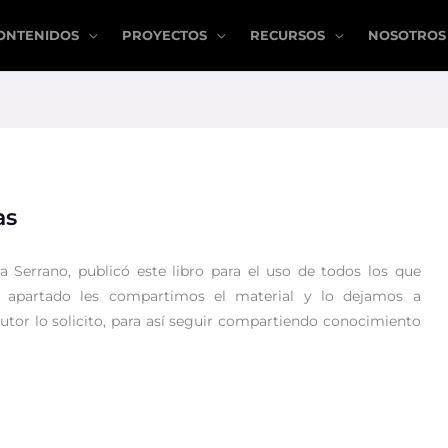
ONTENIDOS
PROYECTOS
RECURSOS
NOSOTROS
as
 Serrano, publicó este libro para el uso de todos los que
e apartado les compartimos el material y lo dejamos a
autor lo solicito, para así seguir compartiendo conocimiento