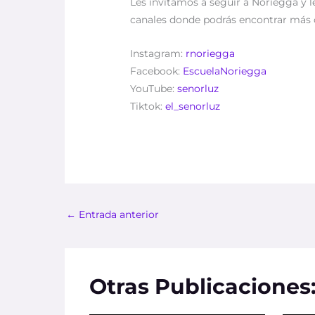
Les invitamos a seguir a Noriegga y l
canales donde podrás encontrar más
Instagram:
rnoriegga
Facebook:
EscuelaNoriegga
YouTube:
senorluz
Tiktok:
el_senorluz
←
Entrada anterior
Otras Publicaciones