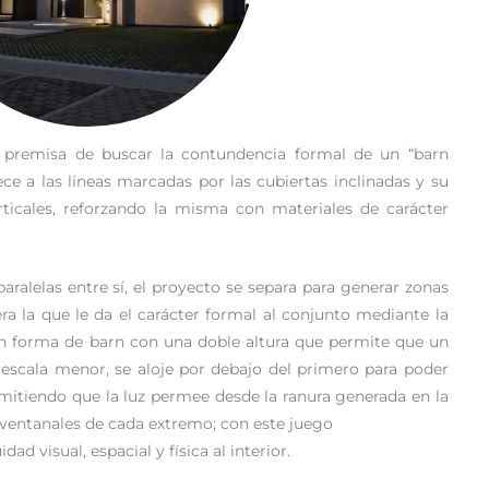
a premisa de buscar la contundencia formal de un “barn
ce a las líneas marcadas por las cubiertas inclinadas y su
ticales, reforzando la misma con materiales de carácter
paralelas entre sí, el proyecto se separa para generar zonas
era la que le da el carácter formal al conjunto mediante la
n forma de barn con una doble altura que permite que un
escala menor, se aloje por debajo del primero para poder
rmitiendo que la luz permee desde la ranura generada en la
 ventanales de cada extremo; con este juego
d visual, espacial y física al interior.