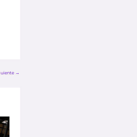
guiente
→