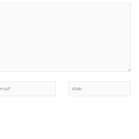
il*
Web