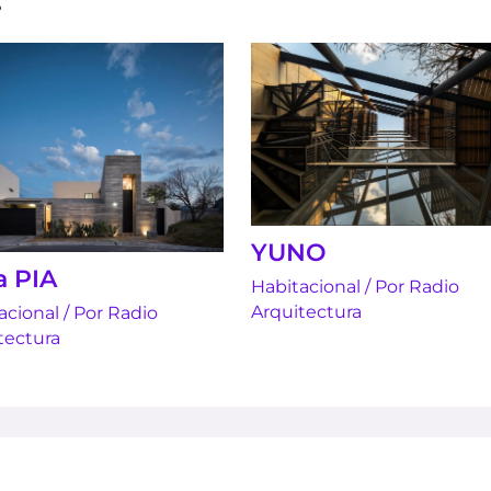
YUNO
a PIA
Habitacional
/ Por
Radio
Arquitectura
acional
/ Por
Radio
tectura