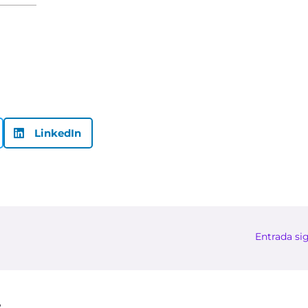
LinkedIn
Entrada si
: