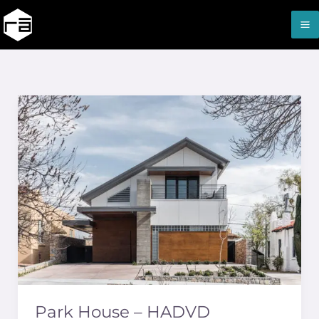
Ir
al
contenido
Park
House
–
HADVD
Park House – HADVD