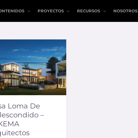
ONTENIDOS
PROYECTOS
RECURSOS
NOSOTROS
a
escondido
EMA
itectos
sa Loma De
llescondido –
KEMA
quitectos