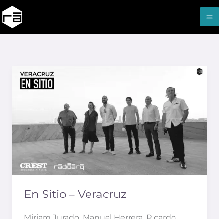
Ir
al
contenido
En
Sitio
–
Veracruz
En Sitio – Veracruz
Miriam Jurado, Manuel Herrera, Ricardo