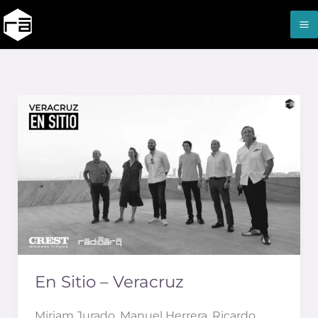
Ir
al
contenido
En
Sitio
–
Veracruz
En Sitio – Veracruz
Miriam Jurado, Manuel Herrera, Ricardo