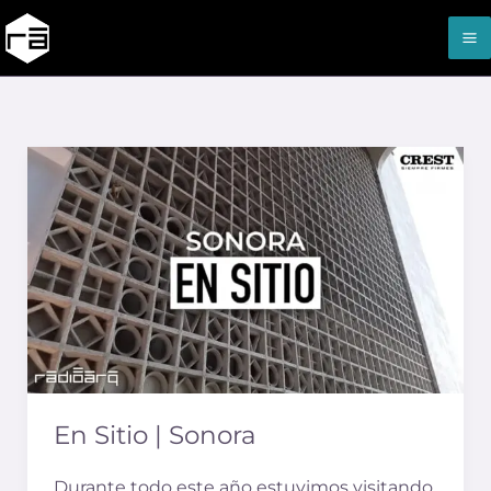
Ir
al
contenido
En
Sitio
|
Sonora
En Sitio | Sonora
Durante todo este año estuvimos visitando