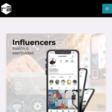
Ir
al
contenido
Influencers:
Ilusión
o
asertividad